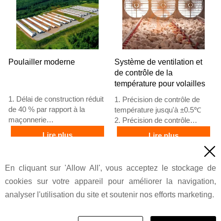
5. Réception en ligne 24h/24
sont basées sur les normes
via WhatsApp NO. :
européennes
+8618830120193, contactez-
5. Réception en ligne 24h/24
nous pour obtenir la liste de
via WhatsApp NO. :
prix
+8618830120193
Poulailler moderne
Système de ventilation et
de contrôle de la
température pour volailles
1. Délai de construction réduit
1. Précision de contrôle de
de 40 % par rapport à la
température jusqu'à ±0.5℃
maçonnerie
2. Précision de contrôle
2. Déchets de matériaux
d'humidité ±5% RH
Lire plus
Lire plus
réduits de 20 % par rapport
3. Ventilateur principal de

aux méthodes traditionnelles
ventilation 45000 m³/h
Prix
Prix
3. Épaisseur des panneaux
4. Épaisseur du tampon de
En cliquant sur 'Allow All', vous acceptez le stockage de
muraux 100 mm
refroidissement 150 mm
cookies sur votre appareil pour améliorer la navigation,
4. Espacement des colonnes
5. Réception /WhatsApp NO. :
6 m
+8618830120193
analyser l'utilisation du site et soutenir nos efforts marketing.
5. Réception /WhatsApp NO. :
+8618830120193,+2348111199996
© 2022 Groupe Industriel Taiyu CO., LTD