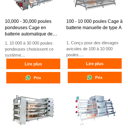
10,000 - 30,000 poules
100 - 10 000 poules Cage à
pondeuses Cage en
batterie manuelle de type A
batterie automatique de
type A
1. Conçu pour des élevages
1. 10 000 à 30 000 poules
avicoles de 100 à 10 000
pondeuses choisissent ce
poules.
système
2. Élevage de poules
2. Les poules adultes
Lire plus
Lire plus
pondeuses de 12 ou 16
commencent à pondre à 16
semaines.
semaines
Prix
Prix
3. Durée de vie supérieure à
3. Durée de vie de plus de 25
25 ans.
ans
4. Réception en ligne 24h/24
4. Notre service en ligne
via WhatsApp au
24h/24 sur WhatsApp :
+8618830120193, +234
+8618830120193, +234
8111199996
8111199996