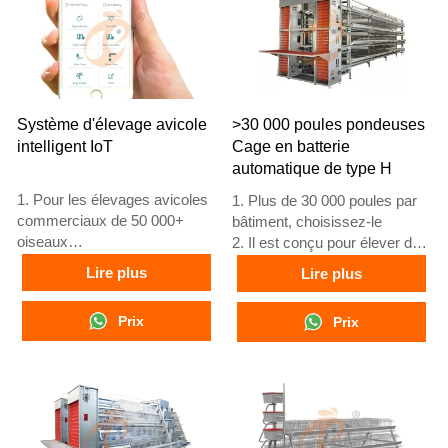
Système d'élevage avicole
>30 000 poules pondeuses
intelligent IoT
Cage en batterie
automatique de type H
1. Pour les élevages avicoles
1. Plus de 30 000 poules par
commerciaux de 50 000+
bâtiment, choisissez-le
oiseaux
2. Il est conçu pour élever des
2. Surveillance
poulets âgés de 12 ou 16
Lire plus
Lire plus
environnementale 24/7
semaines jusqu'à l'âge adulte
3. Amélioration de la
pour la ponte
Prix
Prix
conversion alimentaire de 15
3. Sa durée de vie est de plus
à 20 %
de 25 ans
4. Augmentation de la
4. Notre réception en ligne
production d'œufs de 10 %
24h/24, numéro WhatsApp :
5. Réception /WhatsApp NO. :
+8618830120193, +234
+8618830120193
8111199996