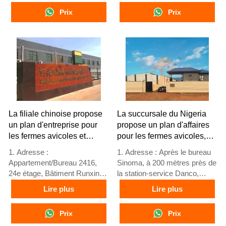
avertissement précoce
adaptée aux fermes avicoles
Prix
Prix
4. Performances de haute
locales
évolutivité
4. Stock de cages avicoles et
5. Réception /WhatsApp NO. :
d'équipements de ferme
+8618830120193
avicole disponibles à la vente
5. Réception en ligne 24h/24
sur Whatsapp NO. :
+8618830120193, contactez-
nous pour obtenir toutes les
informations
La filiale chinoise propose
La succursale du Nigeria
un plan d'entreprise pour
propose un plan d'affaires
les fermes avicoles et
pour les fermes avicoles,
fabrique des équipements
fabrique des équipements
1. Adresse :
1. Adresse : Après le bureau
pour fermes avicoles
pour fermes avicoles
Appartement/Bureau 2416,
Sinoma, à 200 mètres près de
24e étage, Bâtiment Runxing,
la station-service Danco,
Rue Youyi Nan, Ville de
Lagos/Ibadan Expressway,
Lire plus
Lire plus
Shijiazhuang, Province du
État de Lagos, Nigeria
Hebei, Chine
2. Usine de cages de volaille
Prix
Prix
2. Usine d'équipements de
et d'équipements de ferme