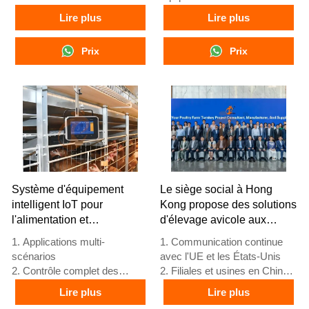
3. Plateforme numérique
3. Système d'alarme
Lire plus
Lire plus
avicole - écran large complet
d'autodiagnostic
4. Gestion des alarmes
4. Matériel aux normes
Prix
Prix
5. Réception /WhatsApp NO. :
européennes
+8618830120193
5. Réception /WhatsApp NO. :
+8618830120193
Système d'équipement
Le siège social à Hong
intelligent IoT pour
Kong propose des solutions
l'alimentation et
d'élevage avicole aux
l'abreuvement de la volaille
normes européennes et
1. Applications multi-
1. Communication continue
fabrique des équipements
scénarios
avec l'UE et les États-Unis
d'élevage avicole
2. Contrôle complet des
2. Filiales et usines en Chine,
fonctions
Nigeria, Éthiopie et Tanzanie
Lire plus
Lire plus
3. Protection par
3. La qualité des produits est