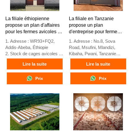
basées sur les normes
5. Réception en ligne 24h/24
européennes
Whatsapp NO. :
5. Réception en ligne 24h/24
+8618830120193
La filiale éthiopienne
La filiale en Tanzanie
sur Whatsapp NO. :
propose un plan d'affaires
propose un plan
+8618830120193
pour les fermes avicoles et
d'entreprise pour ferme
fabrique des équipements
avicole, fabrique des
1. Adresse : WR93+FQ2,
1. Adresse : No.8, Sova
pour fermes avicoles
équipements pour ferme
Addis-Abeba, Éthiopie
Road, Msufini, Mlandizi,
avicole
2. Stock de cages avicoles et
Kibaha, Pwani, Tanzanie
d'équipements de ferme
2. Usine de cages pour
Lire la suite
Lire la suite
avicole en vente
volailles et équipements de
3. Personnalisé pour les
ferme avicole et stock à
fermes avicoles éthiopiennes
Prix
vendre
Prix
4. La qualité et la conception
3. Personnalisé pour les
sont basées sur les normes
fermes avicoles tanzaniennes
européennes
4. La qualité et la conception
5. Réception en ligne 24h/24
sont basées sur les normes
via WhatsApp NO. :
européennes
+8618830120193, contactez-
5. Réception en ligne 24h/24
nous pour obtenir la liste de
via WhatsApp NO. :
prix
+8618830120193