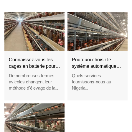
Connaissez-vous les
Pourquoi choisir le
cages en batterie pour
système automatique
poules pondeuses au
pour les grandes fermes
De nombreuses fermes
Quels services
Nigeria
au Nigeria
avicoles changent leur
fournissons-nous au
méthode d'élevage de la
Nigeria
litière profonde à
1. Établir le plan de la
l'utilisation de machines
ferme pour le client,
dans la ferme, et les petits
incluant la conception des
agriculteurs utilisent
bâtiments gratuitement
uniquement des cages
2. Aider le client à livrer
tandis que les grands
les autres marchandises
agriculteurs commencent
nécessaires au Nigeria