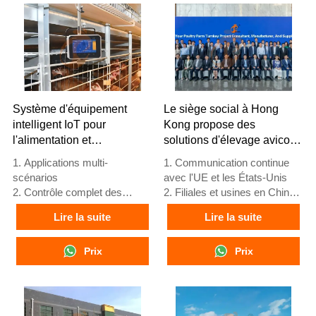
Système d'équipement
Le siège social à Hong
intelligent IoT pour
Kong propose des
l'alimentation et
solutions d'élevage avicole
l'abreuvement de la volaille
aux normes européennes
1. Applications multi-
1. Communication continue
et fabrique des
scénarios
avec l'UE et les États-Unis
équipements d'élevage
2. Contrôle complet des
2. Filiales et usines en Chine,
avicole
fonctions
Nigeria, Éthiopie et Tanzanie
Lire la suite
Lire la suite
3. Protection par
3. La qualité des produits est
avertissement précoce
adaptée aux fermes avicoles
4. Performances de haute
Prix
locales
Prix
évolutivité
4. Stock de cages avicoles et
5. Réception /WhatsApp NO. :
d'équipements de ferme
+8618830120193
avicole disponibles à la vente
5. Réception en ligne 24h/24