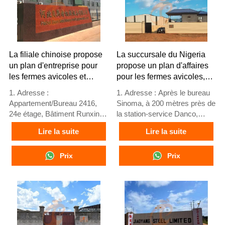
sur Whatsapp NO. :
+8618830120193, contactez-
nous pour obtenir toutes les
informations
La filiale chinoise propose
La succursale du Nigeria
un plan d'entreprise pour
propose un plan d'affaires
les fermes avicoles et
pour les fermes avicoles,
fabrique des équipements
fabrique des équipements
1. Adresse :
1. Adresse : Après le bureau
pour fermes avicoles
pour fermes avicoles
Appartement/Bureau 2416,
Sinoma, à 200 mètres près de
24e étage, Bâtiment Runxing,
la station-service Danco,
Rue Youyi Nan, Ville de
Lagos/Ibadan Expressway,
Lire la suite
Lire la suite
Shijiazhuang, Province du
État de Lagos, Nigeria
Hebei, Chine
2. Usine de cages de volaille
2. Usine d'équipements de
Prix
et d'équipements de ferme
Prix
volaille et cages pour
avicole et stock à vendre
élevages avicoles avec stock
3. Personnalisé pour les
disponible
fermes avicoles nigérianes
3. Personnalisé pour les
4. La qualité et la conception
élevages avicoles locaux
sont basées sur les normes
4. Qualité et conception
européennes