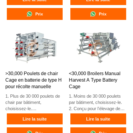
de poulets de chair âgés de 1
de poulets de chair âgés de 1
à 45 jours, prêts pour le
à 45 jours, prêts pour le
marché.
Prix
marché.
Prix
3. Sa durée de vie est de plus
3. Sa durée de vie est de plus
de 20 ans.
de 20 ans.
4. Notre réception en ligne
4. Notre réception en ligne 24
24h/24 est disponible sur
heures sur 24 What'sApp NO.
WhatsApp aux numéros
est +8618830120193, +234
+8618830120193, +234
8111199996.
8111199996.
>30,000 Poulets de chair
<30,000 Broilers Manual
Cage en batterie de type H
Harvest A Type Battery
pour récolte manuelle
Cage
1. Plus de 30 000 poulets de
1. Moins de 30 000 poulets
chair par bâtiment,
par bâtiment, choisissez-le.
choisissez-le.
2. Conçu pour l'élevage de
2. Il est conçu pour l'élevage
poulets de 1 à 45 jours prêts
Lire la suite
Lire la suite
de poulets de chair âgés de 1
pour le marché.
à 45 jours, prêts pour le
3. Sa durée de vie est de plus