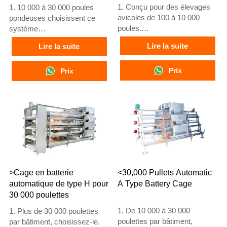
type A
1. Conçu pour des élevages
1. 10 000 à 30 000 poules
avicoles de 100 à 10 000
pondeuses choisissent ce
poules.
système
2. Élevage de poules
2. Les poules adultes
Lire la suite
Lire la suite
pondeuses de 12 ou 16
commencent à pondre à 16
semaines.
semaines
3. Durée de vie supérieure à
Prix
3. Durée de vie de plus de 25
Prix
25 ans.
ans
4. Réception en ligne 24h/24
4. Notre service en ligne
via WhatsApp au
24h/24 sur WhatsApp :
+8618830120193, +234
+8618830120193, +234
8111199996
8111199996
>Cage en batterie
<30,000 Pullets Automatic
automatique de type H pour
A Type Battery Cage
30 000 poulettes
1. De 10 000 à 30 000
1. Plus de 30 000 poulettes
poulettes par bâtiment,
par bâtiment, choisissez-le.