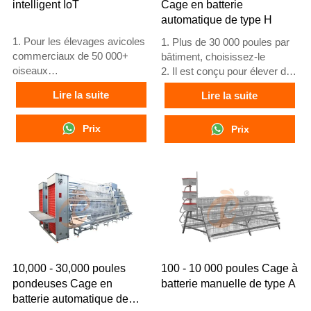
du poulailler à votre
intelligent IoT
Cage en batterie
d'équipements pour les
adresse
automatique de type H
agriculteurs nigérians
6. Partageons les
1. Pour les élevages avicoles
1. Plus de 30 000 poules par
connaissances agricoles
commerciaux de 50 000+
bâtiment, choisissez-le
selon les retours d'autres
oiseaux
2. Il est conçu pour élever des
agriculteurs
2. Surveillance
poulets âgés de 12 ou 16
Lire la suite
7. Nous avons un entrepôt
Lire la suite
environnementale 24/7
semaines jusqu'à l'âge adulte
à Lagos, permettant aux
3. Amélioration de la
pour la ponte
clients inquiets d'être
conversion alimentaire de 15
Prix
3. Sa durée de vie est de plus
Prix
trompés de vérifier les
à 20 %
de 25 ans
marchandises et
4. Augmentation de la
4. Notre réception en ligne
confirmer la réalité de
production d'œufs de 10 %
24h/24, numéro WhatsApp :
notre entreprise ainsi que
5. Réception /WhatsApp NO. :
+8618830120193, +234
la qualité des produits
+8618830120193
8111199996
avant de passer
commande
10,000 - 30,000 poules
100 - 10 000 poules Cage à
pondeuses Cage en
batterie manuelle de type A
batterie automatique de