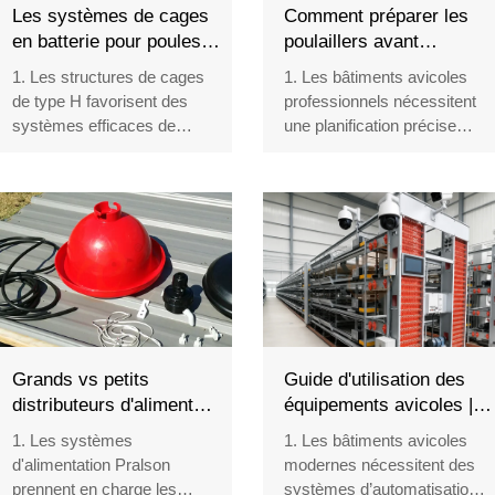
Les systèmes de cages
Comment préparer les
en batterie pour poules
poulaillers avant
de type H, économiques,
d’installer les cages pour
1. Les structures de cages
1. Les bâtiments avicoles
valent-ils la peine d’être
poules pondeuses | 6
de type H favorisent des
professionnels nécessitent
achetés ?
étapes
systèmes efficaces de
une planification précise
production avicole
avant l'installation des
2. Les équipements
équipements
automatisés améliorent les
2. Les équipes d'ingénierie
procédures quotidiennes de
évaluent attentivement les
gestion des exploitations
structures, les réseaux et les
3. Les projets commerciaux
conditions sanitaires
nécessitent une planification
3. Les systèmes modernes
technique précise
de cages favorisent une
4. Les élevages modernes
organisation efficace de
dépendent d'une intégration
l'élevage grâce à des
Grands vs petits
Guide d'utilisation des
fiable des équipements
conceptions intégrées
distributeurs d'aliments
équipements avicoles | 6
5. Réception / WhatsApp :
4. La préparation technique
Pralson | Lequel permet
conseils clés pour les
1. Les systèmes
1. Les bâtiments avicoles
+8618830120193
améliore la précision de
d'économiser le plus
exploitations
d'alimentation Pralson
modernes nécessitent des
l'installation des
d'aliments ?
prennent en charge les
systèmes d’automatisation
équipements et la gestion