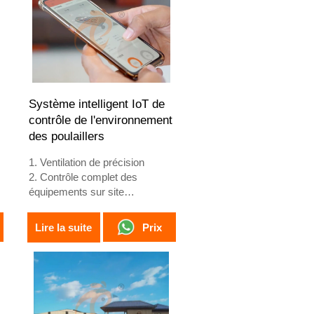
4. Notre réception en ligne 24
heures sur 24 What'sApp NO.
est +8618830120193, +234
8111199996.
Système intelligent IoT de
contrôle de l'environnement
des poulaillers
1. Ventilation de précision
2. Contrôle complet des
équipements sur site
3. Système d'alarme
d'autodiagnostic
Prix
Lire la suite
4. Matériel aux normes
européennes
5. Réception /WhatsApp NO. :
+8618830120193