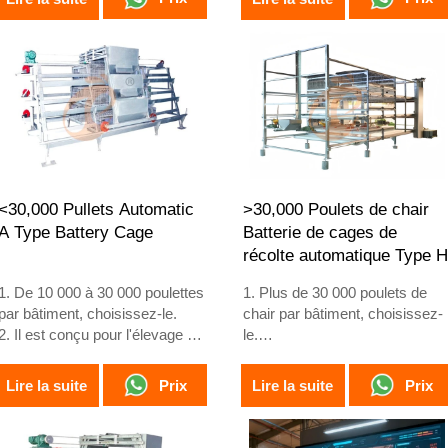
pour la ponte
semaines
3. Sa durée de vie est de plus
3. Durée de vie de plus de 25
de 25 ans
ans
4. Notre réception en ligne
4. Notre service en ligne 24h/2
24h/24, numéro WhatsApp :
sur WhatsApp :
+8618830120193, +234
+8618830120193, +234
8111199996
8111199996
<30,000 Pullets Automatic
>30,000 Poulets de chair
A Type Battery Cage
Batterie de cages de
récolte automatique Type 
1. De 10 000 à 30 000 poulettes
1. Plus de 30 000 poulets de
par bâtiment, choisissez-le.
chair par bâtiment, choisissez-
2. Il est conçu pour l'élevage de
le.
poulettes âgées de plus de 1
2. Il est conçu pour l'élevage d
jour jusqu'à 12 à 16 semaines,
poulets de chair âgés de 1 à 45
Prix
Prix
Lire la suite
Lire la suite
âge auquel les poules
jours, prêts pour le marché.
commencent à pondre.
3. Sa durée de vie est de plus
3. Sa durée de vie est de plus
de 20 ans.