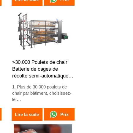
semaines.
3. Durée de vie supérieure à 25
ans.
4
4. Réception en ligne 24h/24
via WhatsApp au
+8618830120193, +234
8111199996
>30,000 Poulets de chair
Batterie de cages de
H
récolte semi-automatique
type H
1. Plus de 30 000 poulets de
chair par bâtiment, choisissez-
le.
e
2. Il est conçu pour l'élevage de
poulets de chair âgés de 1 à 45
Prix
Lire la suite
jours, prêts pour le marché.
3. Sa durée de vie est de plus
de 20 ans.