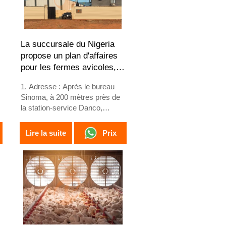
La succursale du Nigeria
propose un plan d'affaires
pour les fermes avicoles,
fabrique des équipements
1. Adresse : Après le bureau
pour fermes avicoles
Sinoma, à 200 mètres près de
la station-service Danco,
Lagos/Ibadan Expressway,
État de Lagos, Nigeria
Prix
Lire la suite
2. Usine de cages de volaille et
d'équipements de ferme
avicole et stock à vendre
3. Personnalisé pour les
fermes avicoles nigérianes
4. La qualité et la conception
s
sont basées sur les normes
européennes
5. Réception en ligne 24h/24