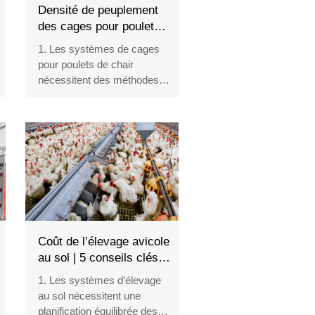
Densité de peuplement
des cages pour poulets
de chair | 5 règles pour
1. Les systèmes de cages
une croissance rapide et
pour poulets de chair
saine
nécessitent des méthodes
précises de planification de
la densité
2. Une ventilation appropriée
favorise une croissance
saine à l'intérieur des
poulaillers
3. Les équipements
d'alimentation automatisée
améliorent l'efficacité des
opérations quotidiennes de
Coût de l’élevage avicole
l'élevage
au sol | 5 conseils clés
4. La surveillance
pour établir le budget
1. Les systèmes d’élevage
environnementale fournit des
au sol nécessitent une
données précieuses pour la
planification équilibrée des
gestion de la production