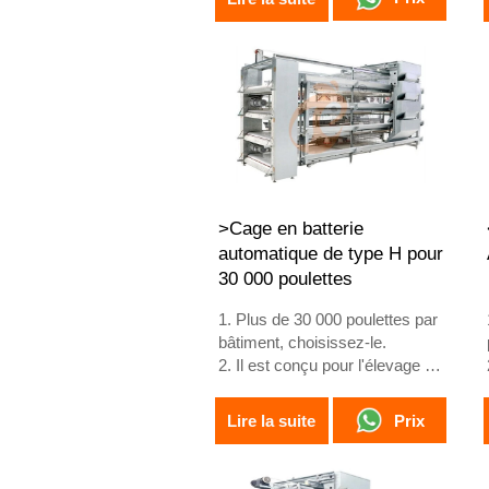
3. Amélioration de la
conversion alimentaire de 15 à
20 %
4. Augmentation de la
production d'œufs de 10 %
5. Réception /WhatsApp NO. :
+8618830120193
>Cage en batterie
automatique de type H pour
30 000 poulettes
1. Plus de 30 000 poulettes par
bâtiment, choisissez-le.
2. Il est conçu pour l'élevage de
poulettes âgées de plus de 1
jour jusqu'à 12 à 16 semaines,
Prix
Lire la suite
âge auquel les poules
commencent à pondre.
3. Sa durée de vie est de plus