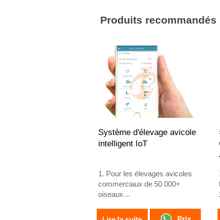
3. Les systèmes modernes
intègrent l'automatisation aux
Produits recommandés
pratiques d'élevage durables
4. L'aménagement de
l'élevage influence les
performances des
équipements et l'efficacité de
la gestion quotidienne
5. Réception /N° WhatsApp :
+8618830120193
Système d'élevage avicole
intelligent IoT
1. Pour les élevages avicoles
commerciaux de 50 000+
oiseaux
2. Surveillance
environnementale 24/7
Prix
Lire la suite