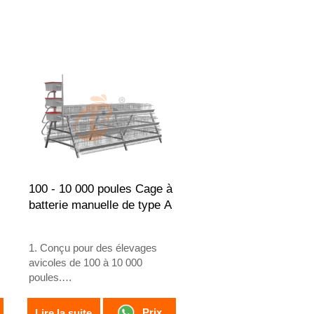
personnalisés améliorent
l’efficacité des flux de travail
en usine
4. Les systèmes intégrés
relient les processus
d’alimentation et de
production
5. Réception / WhatsApp :
+8618830120193
100 - 10 000 poules Cage à
batterie manuelle de type A
1. Conçu pour des élevages
avicoles de 100 à 10 000
poules.
2. Élevage de poules
pondeuses de 12 ou 16
Prix
Lire la suite