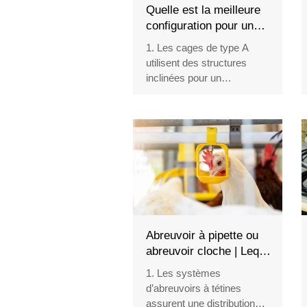
Quelle est la meilleure
configuration pour un
système de cages en
1. Les cages de type A
batterie de type A ? 5
utilisent des structures
conceptions optimisées
inclinées pour un
pour l’espace
hébergement efficace des
poules pondeuses
2. Plusieurs niveaux
répondent aux besoins de
différentes capacités
d’élevage
3. Les systèmes intégrés
améliorent l’efficacité de
l’alimentation et de la gestion
4. L’aménagement des
Abreuvoir à pipette ou
élevages nécessite une
abreuvoir cloche | Lequel
planification minutieuse de la
est le meilleur pour les
1. Les systèmes
ventilation et du flux de
volailles ?
d’abreuvoirs à tétines
travail
assurent une distribution
5. Réception / WhatsApp N°