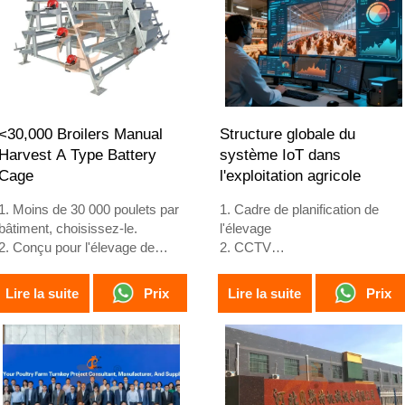
de 25 ans.
4. Notre réception en ligne
4. Sa structure comprend une
24h/24 est disponible sur
fusion intelligente artificielle
WhatsApp aux numéros
Vcloud, un armoire électrique
+8618830120193, +234
de contrôle, des équipements
8111199996.
automatiques pour
l'abreuvement, l'alimentation, le
<30,000 Broilers Manual
Structure globale du
nettoyage du fumier et la
Harvest A Type Battery
système IoT dans
récolte manuelle.
Cage
l'exploitation agricole
5. Notre réception en ligne
24h/24 est disponible sur
1. Moins de 30 000 poulets par
1. Cadre de planification de
WhatsApp au numéro +86
bâtiment, choisissez-le.
l'élevage
18830120193.
2. Conçu pour l'élevage de
2. CCTV
poulets de 1 à 45 jours prêts
3. Plateforme numérique
pour le marché.
avicole - écran large complet
Prix
Prix
Lire la suite
Lire la suite
3. Sa durée de vie est de plus
4. Gestion des alarmes
de 20 ans.
5. Réception /WhatsApp NO. :
4. Sa structure comprend une
+8618830120193
fusion intelligente artificielle
Vcloud, un armoire électrique,
des équipements automatiques